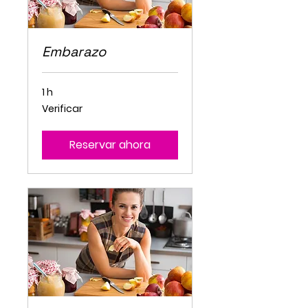
Embarazo
1 h
Verificar
Verificar
Reservar ahora