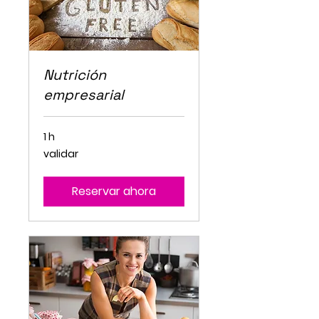
Nutrición
empresarial
1 h
validar
validar
Reservar ahora