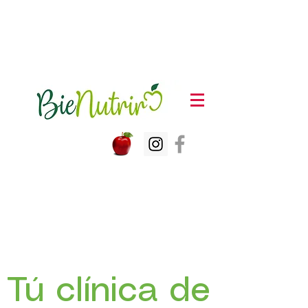
Yareli Hernández Barragán
NC
Nutrióloga
Tú c
línica de