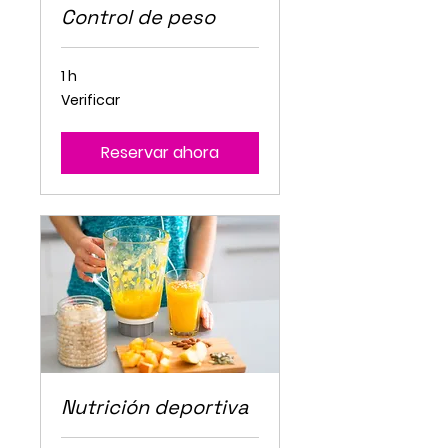
Control de peso
1 h
Verificar
Verificar
Reservar ahora
Nutrición deportiva