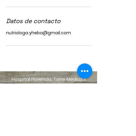
Datos de contacto
nutriologa.yheba@gmail.com
Hospital Florencia, Torre Médica II
Consultorio 605,
Paseo Vicente Guerrero 209,
Col. Morelos, Toluca.
CP.50120
contacto@bienutrir.mx