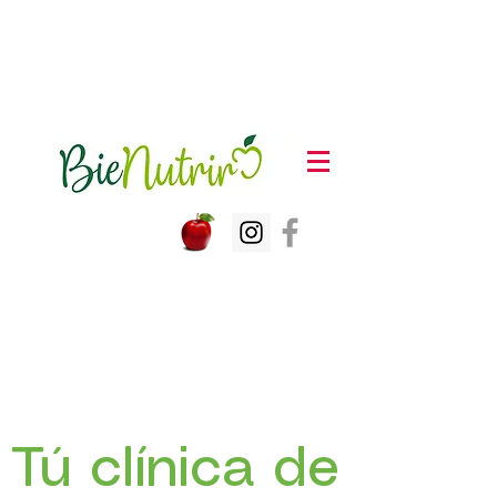
Yareli Hernández Barragán
NC
Nutrióloga
Tú c
línica de